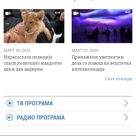
МАРТ 10, 2025
МАРТ 07, 2025
Израелската полиција
Прикажани уметнички
спаси нелегално младенче
дела со помош на вештачка
лав и два мајмуни
интелигенција
Сите епизоди
ТВ ПРОГРАМА
РАДИО ПРОГРАМА