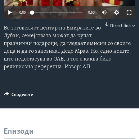
ИНТЕРВЈУА
Јазици
0:00
0:53
Direct link
Во трговскиот центар на Емиратите во
Дубаи, семејствата можат да купат
празнични подароци, да гледаат емисии со своите
деца и да го запознаат Дедо Мраз. Но, едно нешто
што недостасува во ОАЕ, а тое е каква било
религиозна референца. Извор: АП
Споделете
Епизоди