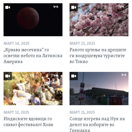
МАРТ 14, 2025
МАРТ 13, 2025
„Крвава месечина“ го
Раното цутење на црешите
осветли небото на Латинска
ги воодушевува туристите
Америка
во Токио
МАРТ 12, 2025
МАРТ 11, 2025
Индиските вдовици го
Сонце изгрева над Нук на
слават фестивалот Холи
денот на изборите во
Гренланд