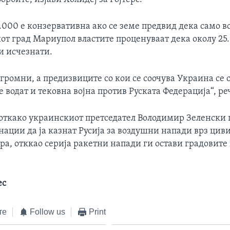
5.000 е конзервативна ако се земе предвид дека само в
т град Мариупол властите проценуваат дека околу 25.
и исчезнати.
огромни, а предизвиците со кои се соочува Украина се
ие водат и тековна војна против Руската Федерација“, ре
 откако украинскиот претседател Володимир Зеленски 
нации да ја казнат Русија за воздушни напади врз цив
ра, отккао серија ракетни напади ги остави градовите
ес
те
Follow us
Print