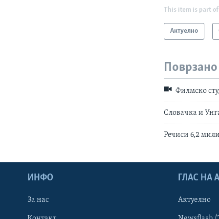
This item is part of
Актуелно
Поврзано
Филмско сту
Словачка и Унг
Речиси 6,2 мил
ИНФО
ГЛАС НА
За нас
Актуелно
Контакт
Newsflash (