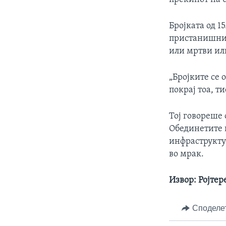
Бројката од 1
пристанишнио
или мртви ил
„Бројките се 
покрај тоа, т
Тој говореше
Обединетите 
инфраструкту
во мрак.
Извор: Ројтер
Споделе