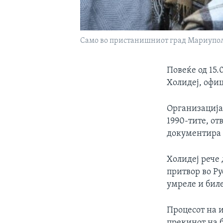
Само во пристанишниот град Мариупол 
Повеќе од 15.
Холидеј, офи
Организацијат
1990-тите, от
документира 
Холидеј рече 
притвор во Ру
умреле и бил
Процесот на и
прекинот на б