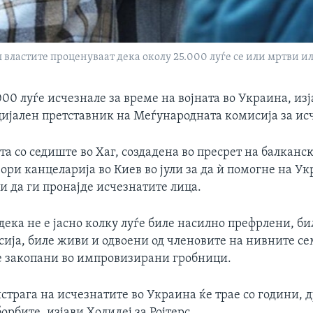
властите проценуваат дека околу 25.000 луѓе се или мртви и
000 луѓе исчезнале за време на војната во Украина, из
цијален претставник на Меѓународната комисија за ис
а со седиште во Хаг, создадена во пресрет на балканск
вори канцеларија во Киев во јули за да ѝ помогне на Ук
и да ги пронајде исчезнатите лица.
дека не е јасно колку луѓе биле насилно префрлени, б
сија, биле живи и одвоени од членовите на нивните се
е закопани во импровизирани гробници.
страга на исчезнатите во Украина ќе трае со години, д
орбите, изјави Холидеј за Ројтерс.