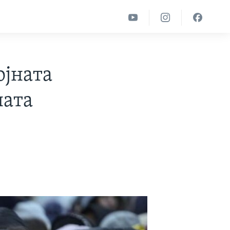
ојната
ната