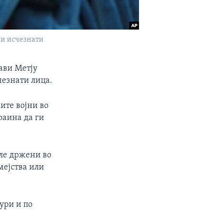
ли исчезнати
јави Метју
чезнати лица.
ите војни во
раина да ги
иле држени во
мејства или
ури и по