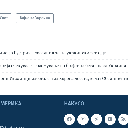
Свет
Војна во Украина
дио во Бугарија - засолниште на украински бегалци
арија очекуваат зголемување на бројот на бегалци од Украина
иони Украинци избегале низ Европа досега, велат Обединети
 АМЕРИКА
НАКУСО...
TV) - Архива