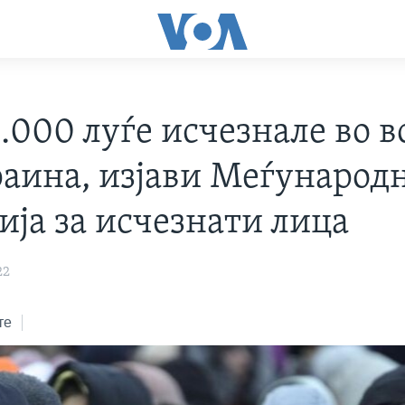
.000 луѓе исчезнале во в
раина, изјави Меѓународ
ија за исчезнати лица
22
те