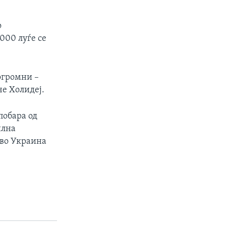
о
000 луѓе се
 огромни –
че Холидеј.
побара од
илна
 во Украина