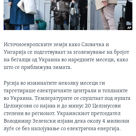
ИНТЕРВЈУА
Јазици
Источноевропските земји како Словачка и
Унгарија се подготвуваат за зголемување на бројот
на бегалци од Украина во наредните месеци, како
што се приближува зимата.
Русија во изминатите неколку месеци ги
таргетираше електричните централи и топланите
во Украина. Температурите се спуштаат под нулата
Целзиусови со најава и до минус 20 Целзиусови
степени во регионот. Украинскиот претседател
Володимир Зеленски изјави дека околу 4 милиони
луѓе се без напојување со електрична енергија.