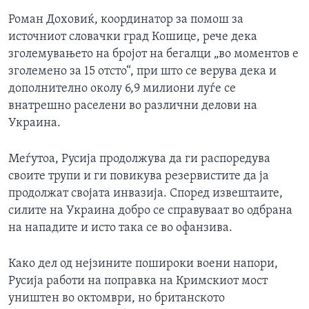
Роман Доховиќ, координатор за помош за
источниот словачки град Кошице, рече дека
зголемувањето на бројот на бегалци „во моментов е
зголемено за 15 отсто“, при што се верува дека и
дополнително околу 6,9 милиони луѓе се
внатрешно раселени во различни делови на
Украина.
Меѓутоа, Русија продолжува да ги распоредува
своите трупи и ги повикува резервистите да ја
продолжат својата инвазија. Според извештаите,
силите на Украина добро се справуваат во одбрана
на нападите и исто така се во офанзива.
Како дел од нејзините пошироки воени напори,
Русија работи на поправка на Кримскиот мост
уништен во октомври, но британското