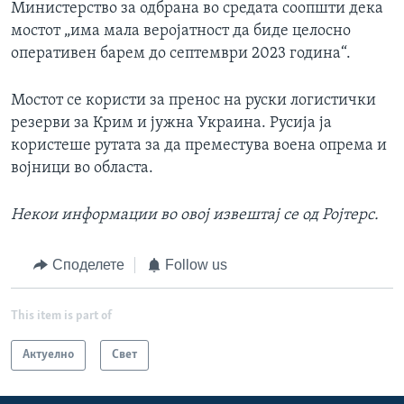
Министерство за одбрана во средата соопшти дека
мостот „има мала веројатност да биде целосно
оперативен барем до септември 2023 година“.
Мостот се користи за пренос на руски логистички
резерви за Крим и јужна Украина. Русија ја
користеше рутата за да преместува воена опрема и
војници во областа.
Некои информации во овој извештај
се
од Ројтерс.
Споделете
Follow us
This item is part of
Актуелно
Свет