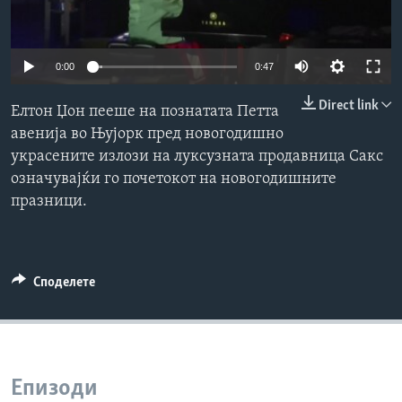
ИНТЕРВЈУА
Јазици
0:00
0:47
Direct link
Елтон Џон пееше на познатата Петта
авенија во Њујорк пред новогодишно
украсените излози на луксузната продавница Сакс
означувајќи го почетокот на новогодишните
празници.
Споделете
Епизоди