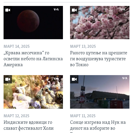
МАРТ 14, 2025
МАРТ 13, 2025
„Крвава месечина“ го
Раното цутење на црешите
осветли небото на Латинска
ги воодушевува туристите
Америка
во Токио
МАРТ 12, 2025
МАРТ 11, 2025
Индиските вдовици го
Сонце изгрева над Нук на
слават фестивалот Холи
денот на изборите во