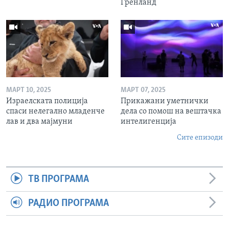
Гренланд
МАРТ 10, 2025
МАРТ 07, 2025
Израелската полиција
Прикажани уметнички
спаси нелегално младенче
дела со помош на вештачка
лав и два мајмуни
интелигенција
Сите епизоди
ТВ ПРОГРАМА
РАДИО ПРОГРАМА