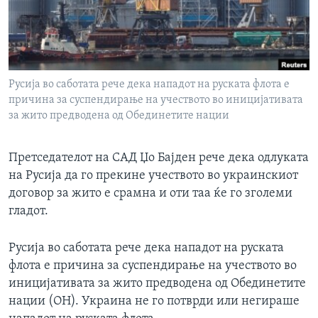
ИНТЕРВЈУА
Јазици
Русија во саботата рече дека нападот на руската флота е
причина за суспендирање на учеството во иницијативата
за жито предводена од Обединетите нации
Претседателот на САД Џо Бајден рече дека одлуката
на Русија да го прекине учеството во украинскиот
договор за жито е срамна и оти таа ќе го зголеми
гладот.
Русија во саботата рече дека нападот на руската
флота е причина за суспендирање на учеството во
иницијативата за жито предводена од Обединетите
нации (ОН). Украина не го потврди или негираше