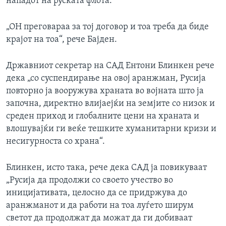
нападот на руската флота.
„ОН преговараа за тој договор и тоа треба да биде
крајот на тоа“, рече Бајден.
Државниот секретар на САД Ентони Блинкен рече
дека „со суспендирање на овој аранжман, Русија
повторно ја вооружува храната во војната што ја
започна, директно влијаејќи на земјите со низок и
среден приход и глобалните цени на храната и
влошувајќи ги веќе тешките хуманитарни кризи и
несигурноста со храна“.
Блинкен, исто така, рече дека САД ја повикуваат
„Русија да продолжи со своето учество во
иницијативата, целосно да се придржува до
аранжманот и да работи на тоа луѓето ширум
светот да продолжат да можат да ги добиваат