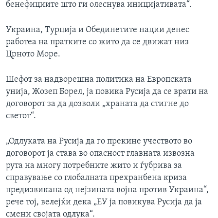
бенефициите што ги олеснува иницијативата“.
Украина, Турција и Обединетите нации денес
работеа на пратките со жито да се движат низ
Црното Море.
Шефот за надворешна политика на Европската
унија, Жозеп Борел, ја повика Русија да се врати на
договорот за да дозволи „храната да стигне до
светот“.
„Одлуката на Русија да го прекине учеството во
договорот ја става во опасност главната извозна
рута на многу потребните жито и ѓубрива за
справување со глобалната прехранбена криза
предизвикана од нејзината војна против Украина“,
рече тој, велејќи дека „ЕУ ја повикува Русија да ја
смени својата одлука“.