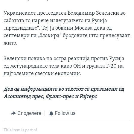
Украинскиот претседател Володимир Зеленски во
саботата го нарече излегувањето на Русија
„предвидливо“. Тој ја обвини Москва дека од
септември ги „блокира“ бродовите што пренесуваат
жито.
Зеленски повика на остра реакција против Русија
од меѓународните тела како ОН и групата Г-20 на
најголемите светски економии.
Дел од информациите во текстот се преземени од
Асошиетед прес, Франс-прес и Ројтерс
Споделете
Follow us
This item is part of