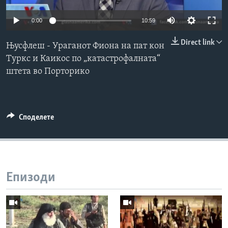
ИНТЕРВЈУА
Јазици
0:00
10:59
Direct link
Њусфлеш - Ураганот Фиона на пат кон
Туркс и Каикос по „катастрофалната“
штета во Порторико
Споделете
Епизоди