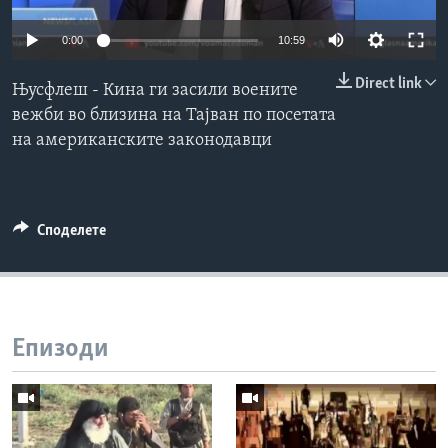
ИНТЕРВЈУА
Јазици
0:00
10:59
Direct link
Њусфлеш - Кина ги засили воените
вежби во близина на Тајван по посетата
на американските законодавци
Споделете
Епизоди