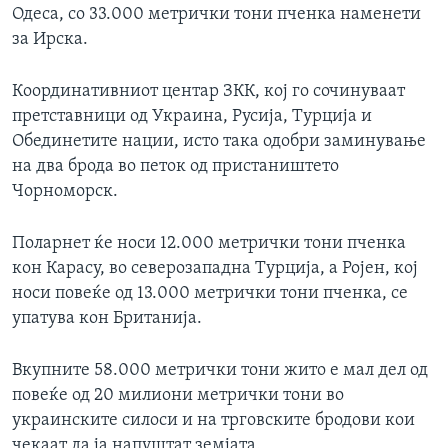
Одеса, со 33.000 метрички тони пченка наменети
за Ирска.
Координативниот центар ЗКК, кој го сочинуваат
претставници од Украина, Русија, Турција и
Обединетите нации, исто така одобри заминување
на два брода во петок од пристаништето
Чорноморск.
Поларнет ќе носи 12.000 метрички тони пченка
кон Карасу, во северозападна Турција, а Ројен, кој
носи повеќе од 13.000 метрички тони пченка, се
упатува кон Британија.
Вкупните 58.000 метрички тони жито е мал дел од
повеќе од 20 милиони метрички тони во
украинските силоси и на трговските бродови кои
чекаат да ја напуштат земјата.