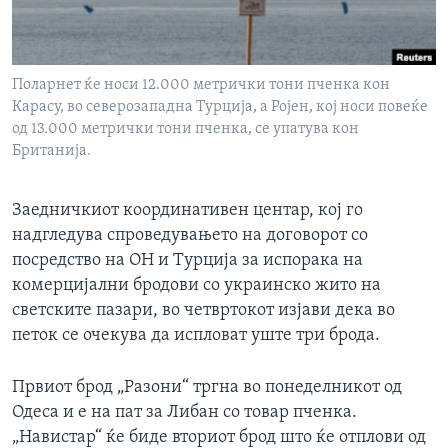
ИНТЕРВЈУА
Јазици
Поларнет ќе носи 12.000 метрички тони пченка кон
Карасу, во северозападна Турција, а Ројен, кој носи повеќе
од 13.000 метрички тони пченка, се упатува кон
Британија.
Заедничкиот координативен центар, кој го
надгледува спроведувањето на договорот со
посредство на ОН и Турција за испорака на
комерцијални бродови со украинско жито на
светските пазари, во четвртокот изјави дека во
петок се очекува да испловат уште три брода.
Првиот брод „Разони“ тргна во понеделникот од
Одеса и е на пат за Либан со товар пченка.
„Навистар“ ќе биде вториот брод што ќе отплови од