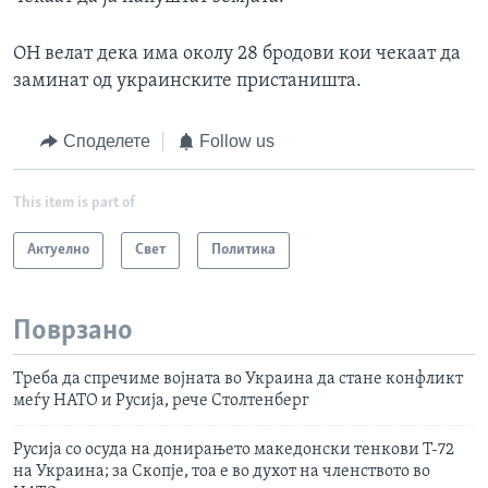
ОН велат дека има околу 28 бродови кои чекаат да
заминат од украинските пристаништа.
Споделете
Follow us
This item is part of
Актуелно
Свет
Политика
Поврзано
Треба да спречиме војната во Украина да стане конфликт
меѓу НАТО и Русија, рече Столтенберг
Русија со осуда на донирањето македонски тенкови Т-72
на Украина; за Скопје, тоа е во духот на членството во