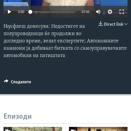
ИНТЕРВЈУА
Јазици
0:00
10:58
Direct link
Њусфлеш донесува: Недостигот на
полупроводници ќе продолжи во
догледно време, велат експертите; Автономните
камиони ја добиваат битката со самоуправувачките
автомобили на патиштата
Споделете
Епизоди