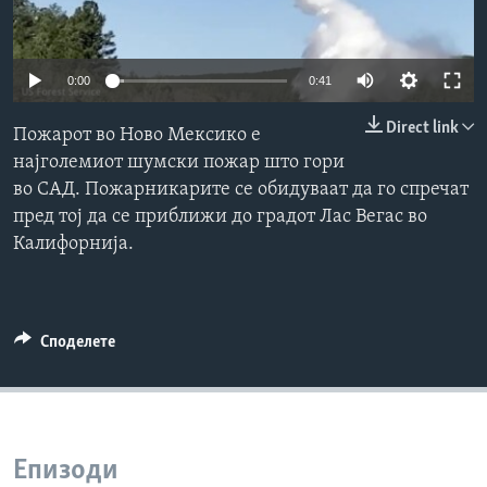
ИНТЕРВЈУА
Јазици
0:00
0:41
Direct link
Пожарот во Ново Мексико е
најголемиот шумски пожар што гори
во САД. Пожарникарите се обидуваат да го спречат
пред тој да се приближи до градот Лас Вегас во
Калифорнија.
Споделете
Епизоди