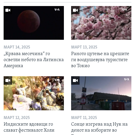
МАРТ 14, 2025
МАРТ 13, 2025
„Крвава месечина“ го
Раното цутење на црешите
осветли небото на Латинска
ги воодушевува туристите
Америка
во Токио
МАРТ 12, 2025
МАРТ 11, 2025
Индиските вдовици го
Сонце изгрева над Нук на
слават фестивалот Холи
денот на изборите во