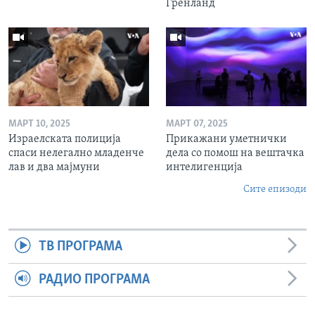
Гренланд
МАРТ 10, 2025
МАРТ 07, 2025
Израелската полиција
Прикажани уметнички
спаси нелегално младенче
дела со помош на вештачка
лав и два мајмуни
интелигенција
Сите епизоди
ТВ ПРОГРАМА
РАДИО ПРОГРАМА