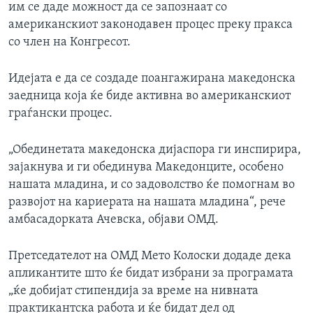
им се даде можност да се запознаат со
американскиот законодавен процес преку пракса
со член на Конгресот.
Идејата е да се создаде поангажирана македонска
заедница која ќе биде активна во американскиот
граѓански процес.
„Обединетата македонска дијаспора ги инспирира,
зајакнува и ги обединува Македонците, особено
нашата младина, и со задоволство ќе помогнам во
развојот на кариерата на нашата младина“, рече
амбасадорката Ачевска, објави ОМД.
Претседателот на ОМД Мето Колоски додаде дека
апликантите што ќе бидат избрани за програмата
„ќе добијат стипендија за време на нивната
практикантска работа и ќе бидат дел од