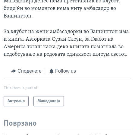
Македонија денес нема претставник во клубот,
бидејќи во моментов нема ниту амбасадор во
Вашингтон.
За клубот на жени амбасадорки во Вашингтон има
и книга. Авторката Сузан Слоун, за Гласот на
Америка тогаш кажа дека книгата помогнала во
подобрување на родовата еднаквост ширум светот.
Споделете
Follow us
This item is part of
Актуелно
Македонија
Поврзано