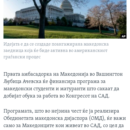
ИНТЕРВЈУА
Јазици
Идејата е да се создаде поангажирана македонска
заедница која ќе биде активна во американскиот
граѓански процес
Првата амбасадорка на Македонија во Вашингтон
Љубица Ачевска ќе финансира програма за
македонски студенти и матуранти што сакаат да
добијат обука за работа во Конгресот на САД.
Програмата, што во нејзина чест ќе ја реализира
Обединетата македонска дијаспора (ОМД), ќе важи
само за Македонците кои живеат во САД, со цел да