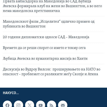
Првата амбасадорка на Македонија во САД Љубица
Ачевска формирала клуб на жени во Вашингтон, а во него
нема македонска претставничка
Македонскиот филм „Исцелител“ одлично примен од
публиката во Вашингтон
20 години дипломатски односи САД – Македонија
Времето да се реши спорот со името е токму сега
Љубица Ачевска во хуманитарна мисија во Хаити
Дискусија во Вудроу Вилсон: проширувањето на НАТО во
опасност – проблемот со разликите меѓу Скопје и Атина
НАКУСО...