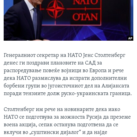
ИНТЕРВЈУА
Јазици
Генералниот секретар на НАТО Јенс Столтенберг
денес ги поздрави плановите на САД за
распоредување повеќе војници во Европа и рече
дека НАТО размислува да испрати дополнителни
борбени групи во југоисточниот дел на Алијансата
поради тензиите долж руско-украинската граница.
Столтенберг им рече на новинарите дека иако
НАТО се подготвува за можноста Русија да преземе
воена акција, сепак останува подготвена да се
вклучи во „суштински дијалог“ и да најде