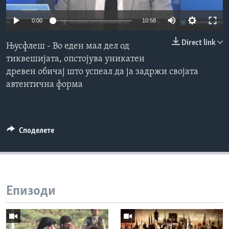
ИНТЕРВЈУА
Јазици
0:00
10:58
Direct link
Њусфлеш - Во еден мал дел од
тиквешијата, опстојува уникатен
древен обичај што успеал да ја задржи својата
автентична форма
Споделете
Епизоди