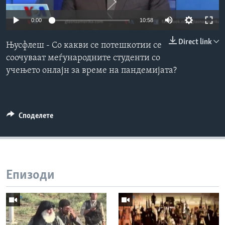
ИНТЕРВЈУА
Јазици
0:00
10:58
Direct link
Њусфлеш - Со какви се потешкотии се
соочуваат меѓународните студенти со
учењето онлајн за време на пандемијата?
Споделете
Епизоди