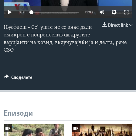
ИНТЕРВЈУА
Јазици
0:00
11:00
Direct link
Њусфлеш - Се` уште не се знае дали
омикрон е попренослив од другите
варијанти на ковид, вклучувајчќи ја и делта, рече
СЗО
Споделете
Епизоди