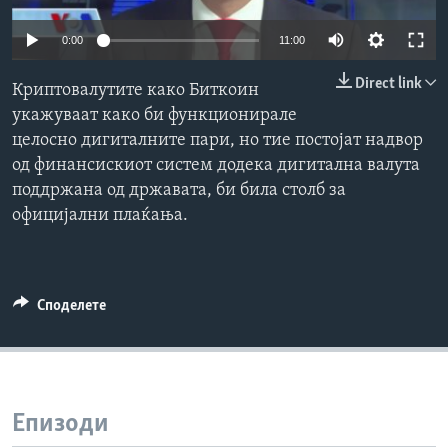
ИНТЕРВЈУА
Јазици
0:00
11:00
Direct link
Криптовалутите како Биткоин
укажуваат како би функционирале
целосно дигиталните пари, но тие постојат надвор
од финансискиот систем додека дигитална валута
поддржана од државата, би била столб за
официјални плаќања.
Споделете
Епизоди