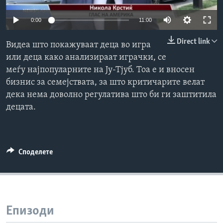
ИНТЕРВЈУА
Јазици
0:00
11:00
Direct link
Видеа што покажуваат деца во игра
или деца како анализираат играчки, се
меѓу најпопуларните на Ју-Тјуб. Тоа е и вносен
бизнис за семејствата, за што критичарите велат
дека нема доволно регулативa што би ги заштитила
децата.
Споделете
Епизоди