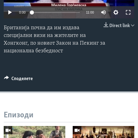
ИНТЕРВЈУА
Јазици
0:00
11:00
Direct link
Британија почна да им издава
специјални визи на жителите на
Хонгконг, по новиот Закон на Пекинг за
национална безбедност
Споделете
Епизоди