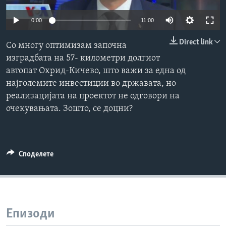
ИНТЕРВЈУА
Јазици
0:00
11:00
Direct link
Со многу оптимизам започна
изградбата на 57- километри долгиот
автопат Охрид-Кичево, што важи за една од
најголемите инвестиции во државата, но
реализацијата на проектот не одговори на
очекувањата. Зошто, се доцни?
Споделете
Епизоди