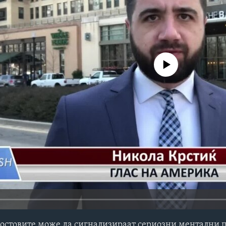
No media source currently avail
 постовите може да сигнализираат сериозни ментални