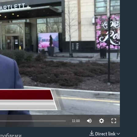
able
11:00
Direct link
 проблеми