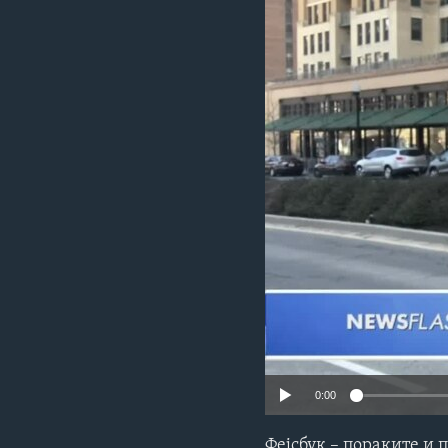
ИНТЕРВЈУА
0:00
Фејсбук – пораките и