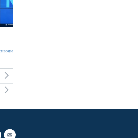
пизоди