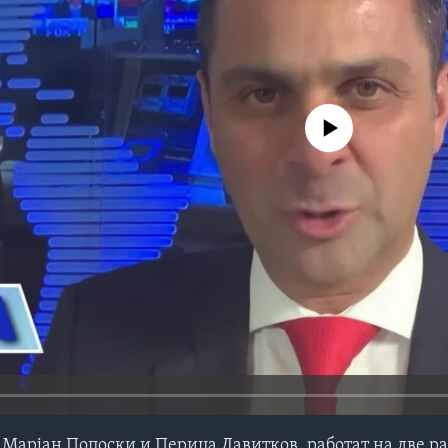
No media source currently avail
Марјан Попоски и Перица Давитков, работат на две р