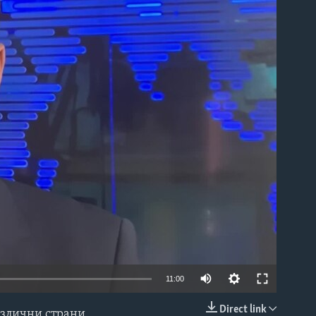
able
11:00
Direct link
азлични страни