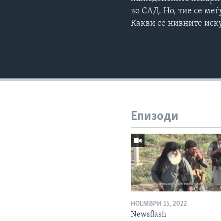
во САД. Но, тие се ме
Какви се нивните иск
Епизоди
НОЕМВРИ 15, 2022
Newsflash