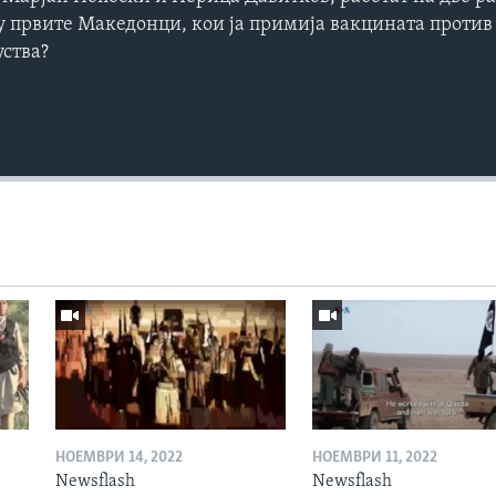
ѓу првите Македонци, кои ја примија вакцината против 
уства?
НОЕМВРИ 14, 2022
НОЕМВРИ 11, 2022
Newsflash
Newsflash