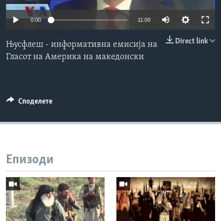
ИНТЕРВЈУА
Јазици
0:00
11:00
Direct link
Њусфлеш - информативна емисија на
Гласот на Америка на македонски
Споделете
Епизоди