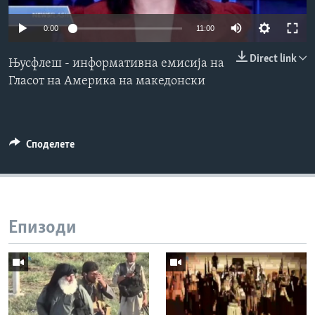
ИНТЕРВЈУА
Јазици
0:00
11:00
Direct link
Њусфлеш - информативна емисија на
Гласот на Америка на македонски
Споделете
Епизоди