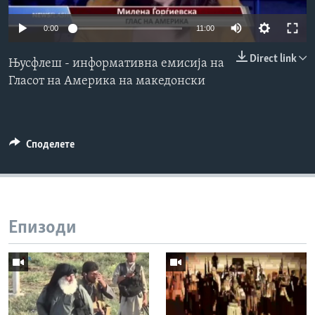
ИНТЕРВЈУА
Јазици
0:00
11:00
Direct link
Њусфлеш - информативна емисија на
Гласот на Америка на македонски
Споделете
Епизоди