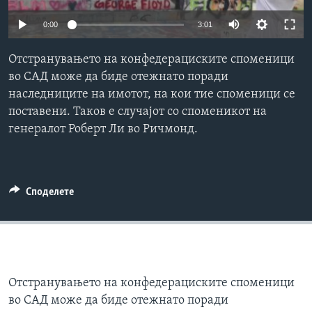
ИНТЕРВЈУА
0:00
3:01
Јазици
Отстранувањето на конфедерациските споменици
во САД може да биде отежнато поради
наследниците на имотот, на кои тие споменици се
поставени. Таков е случајот со споменикот на
генералот Роберт Ли во Ричмонд.
Споделете
Отстранувањето на конфедерациските споменици
во САД може да биде отежнато поради