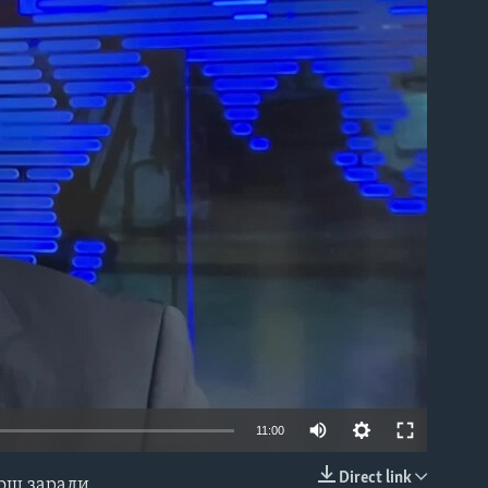
able
11:00
Direct link
мош заради