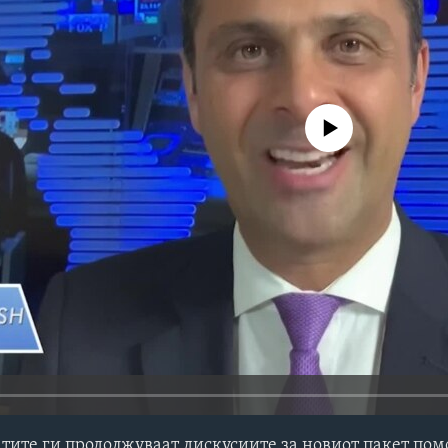
No media source currently avail
атите ги продолжуваат дискусиите за новиот пакет по