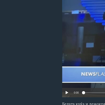
ИНТЕРВЈУА
0:00
Белата куќа и демокр