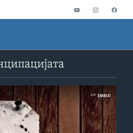
нципацијата
EMBED