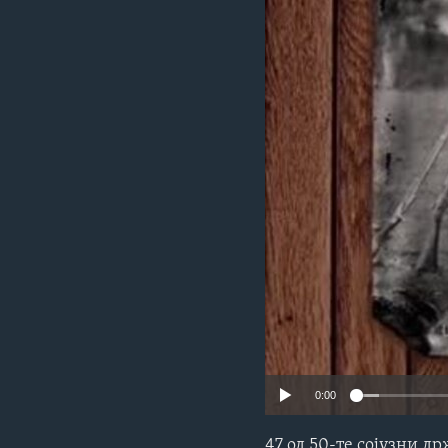
ИНТЕРВЈУА
0:00
47 од 50-те сојузни 