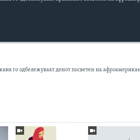
ржави го одбележуваат денот посветен на афроамерика