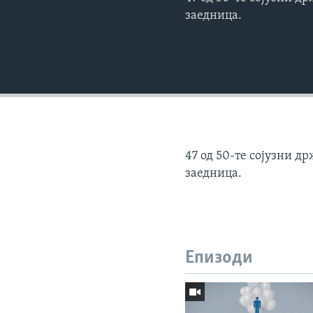
заедница.
47 од 50-те сојузни д
заедница.
Епизоди