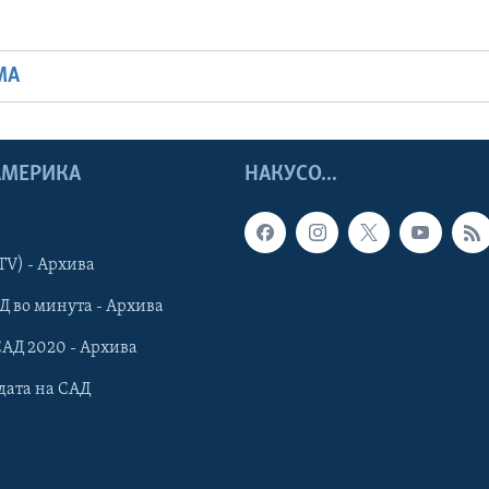
МА
 АМЕРИКА
НАКУСО...
TV) - Архива
Д во минута - Архива
САД 2020 - Архива
дата на САД