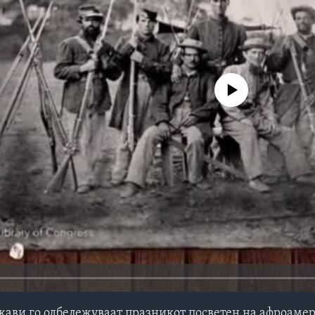
No media source currently avail
држави го одбележуваат празникот посветен на афроаме