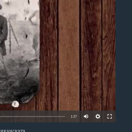
able
1:27
риканската