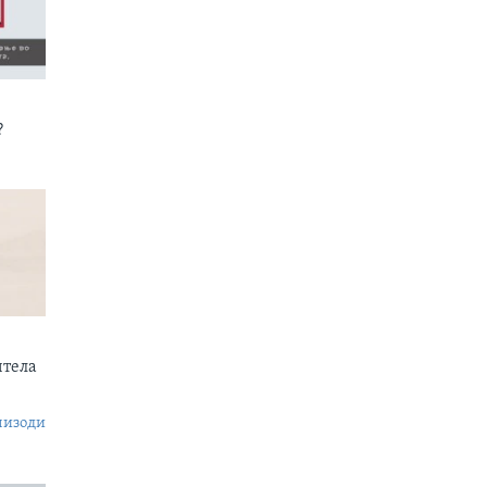
?
итела
пизоди