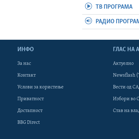
ТВ ПРОГРАМА
РАДИО ПРОГРА
ИНФО
ГЛАС НА
За нас
Актуелно
Контакт
Newsflash (
Learning English
Услови за користење
Вести од СА
Приватност
Избори во 
НАКУСО...
Достапност
Став на вла
BBG Direct
Јазици