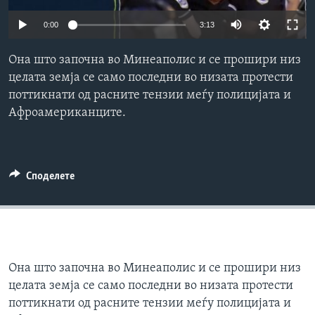
ИНТЕРВЈУА
0:00
3:13
Јазици
Она што започна во Минеаполис и се прошири низ
целата земја се само последни во низата протести
поттикнати од расните тензии меѓу полицијата и
Афроамериканците.
Споделете
Она што започна во Минеаполис и се прошири низ
целата земја се само последни во низата протести
поттикнати од расните тензии меѓу полицијата и