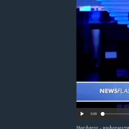
ИНТЕРВЈУА
0:00
Њусфлеш - информатив