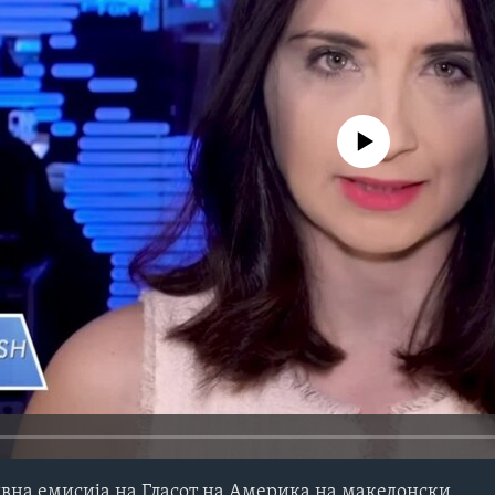
No media source currently avail
на емисија на Гласот на Америка на македонски