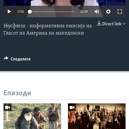
ИНТЕРВЈУА
Јазици
0:00
11:00
Direct link
Њусфлеш - информативна емисија на
Гласот на Америка на македонски
Споделете
Епизоди