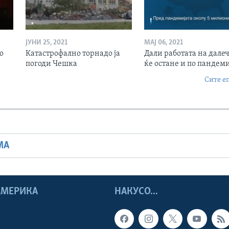
ЈУНИ 25, 2021
МАЈ 06, 2021
о
Катастрофално торнадо ја
Дали работата на дале
погоди Чешка
ќе остане и по пандеми
Сите е
МА
 АМЕРИКА
НАКУСО...