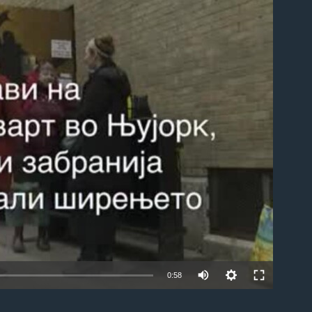
able
0:58