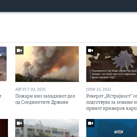
АВГУСТ 02, 2021
ЈУЛИ 23, 2021
т
Пожари низ западниот дел
Роверот „Истрајност“ с
од Соединетите Држави
подготвува за земање 
првиот примерок кар