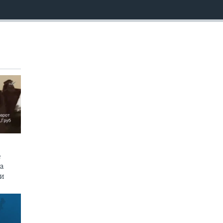
EMBED
е
на
пи