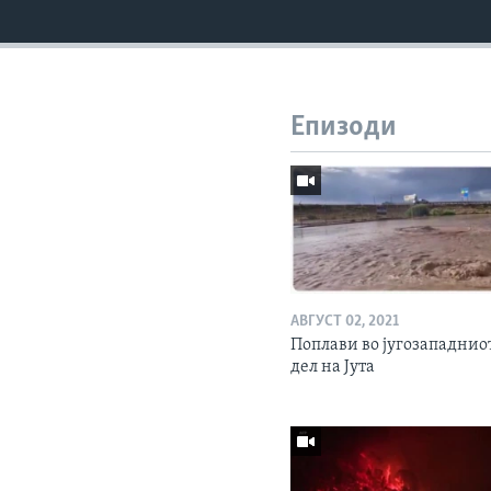
Епизоди
АВГУСТ 02, 2021
Поплави во југозападнио
дел на Јута