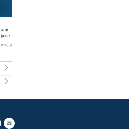
чина
јата?
пизоди