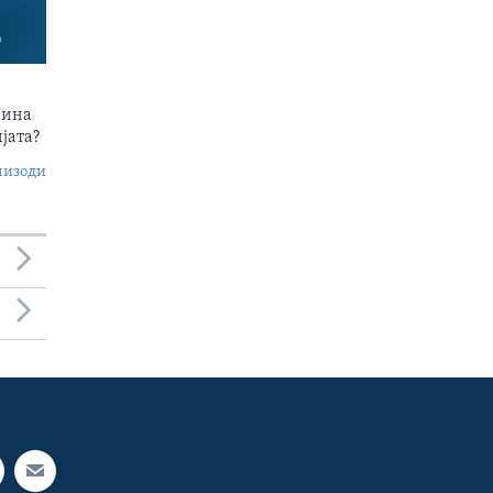
чина
јата?
пизоди