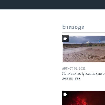
Епизоди
АВГУСТ 02, 2021
Поплави во југозападнио
дел на Јута