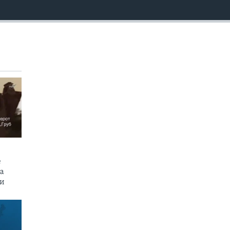
EMBED
е
на
пи