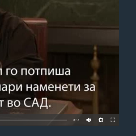
able
0:57