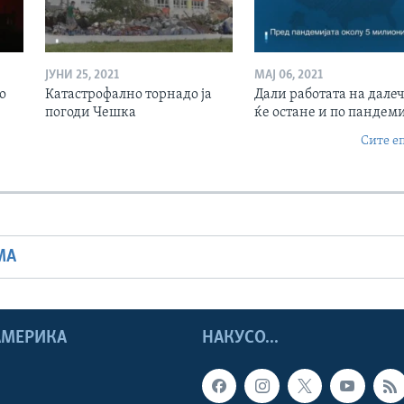
ЈУНИ 25, 2021
МАЈ 06, 2021
о
Катастрофално торнадо ја
Дали работата на дале
погоди Чешка
ќе остане и по пандеми
Сите е
МА
 АМЕРИКА
НАКУСО...