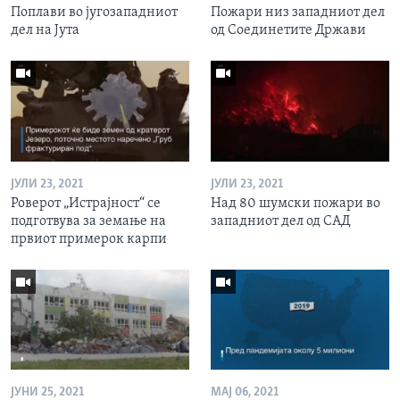
Поплави во југозападниот
Пожари низ западниот дел
дел на Јута
од Соединетите Држави
ЈУЛИ 23, 2021
ЈУЛИ 23, 2021
Роверот „Истрајност“ се
Над 80 шумски пожари во
подготвува за земање на
западниот дел од САД
првиот примерок карпи
ЈУНИ 25, 2021
МАЈ 06, 2021