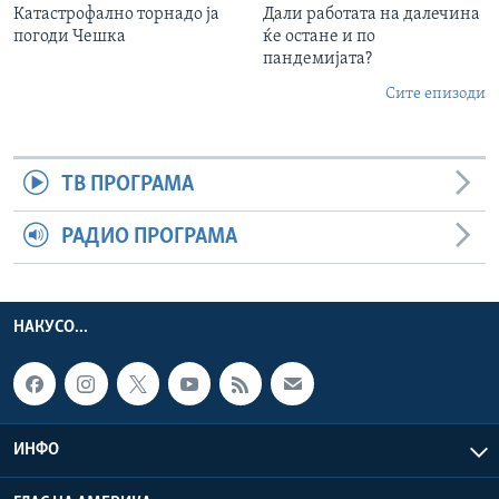
Катастрофално торнадо ја
Дали работата на далечина
погоди Чешка
ќе остане и по
пандемијата?
Сите епизоди
ТВ ПРОГРАМА
РАДИО ПРОГРАМА
НАКУСО...
ИНФО