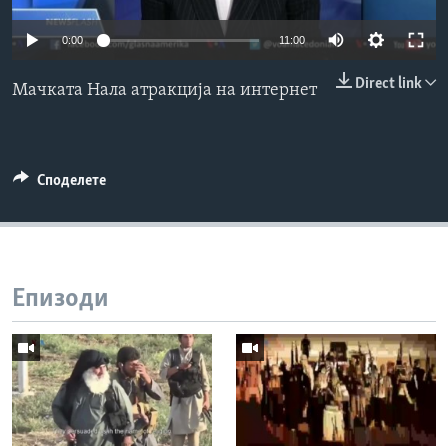
ИНТЕРВЈУА
Јазици
0:00
11:00
Direct link
Мачката Нала атракција на интернет
Споделете
Епизоди