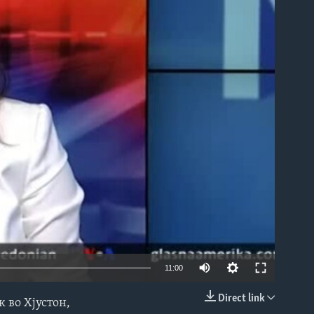
able
11:00
Direct link
 во Хјустон,
EMBED