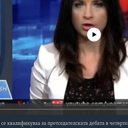
No media source currently avail
се квалификуваа за претседателската дебата в четврток