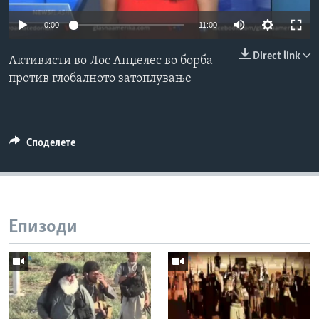
ИНТЕРВЈУА
0:00
11:00
Јазици
Direct link
Активисти во Лос Анџелес во борба
против глобалното затоплување
Споделете
Епизоди