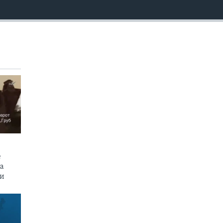
EMBED
е
на
пи