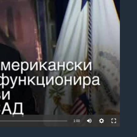
able
1:00