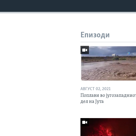
Епизоди
АВГУСТ 02, 2021
Поплави во југозападнио
дел на Јута