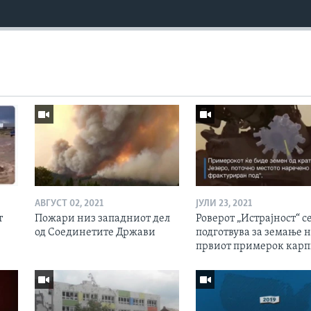
АВГУСТ 02, 2021
ЈУЛИ 23, 2021
т
Пожари низ западниот дел
Роверот „Истрајност“ с
од Соединетите Држави
подготвува за земање 
првиот примерок кар