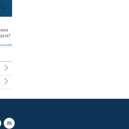
чина
јата?
пизоди