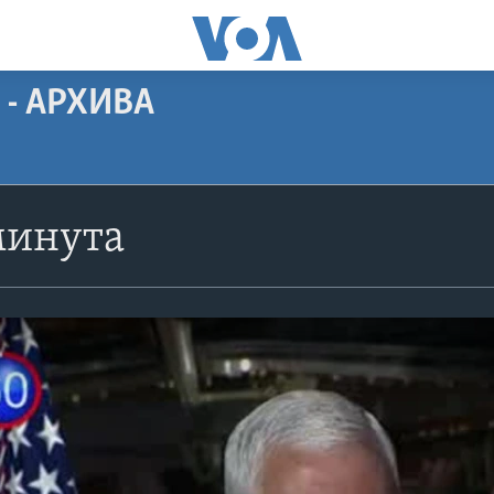
 - АРХИВА
минута