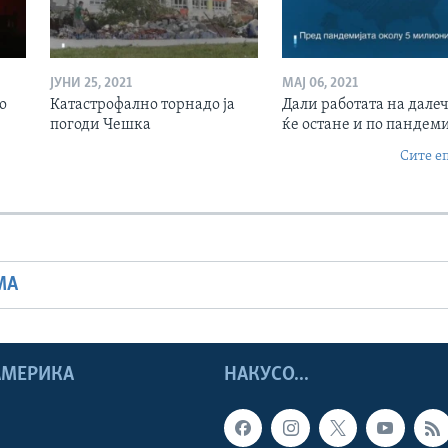
ЈУНИ 25, 2021
МАЈ 06, 2021
о
Катастрофално торнадо ја
Дали работата на дале
погоди Чешка
ќе остане и по пандеми
Сите е
МА
 АМЕРИКА
НАКУСО...