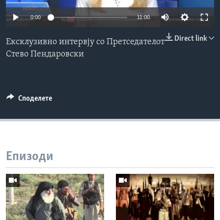
ИНТЕРВЈУА
0:00
11:00
Јазици
Direct link
Ексклузивно интервју со Претседателот
Стево Пендаровски
Споделете
Епизоди