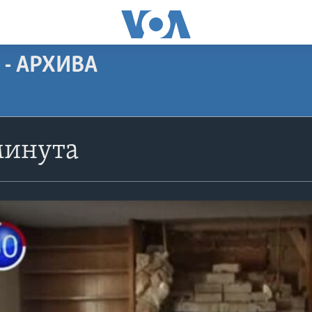
 - АРХИВА
минута