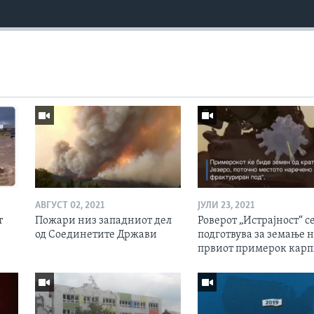
АВГУСТ 02, 2021
ЈУЛИ 23, 2021
т
Пожари низ западниот дел
Роверот „Истрајност“ с
од Соединетите Држави
подготвува за земање 
првиот примерок кар