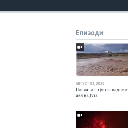
Епизоди
АВГУСТ 02, 2021
Поплави во југозападнио
дел на Јута