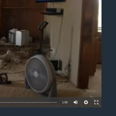
able
1:00