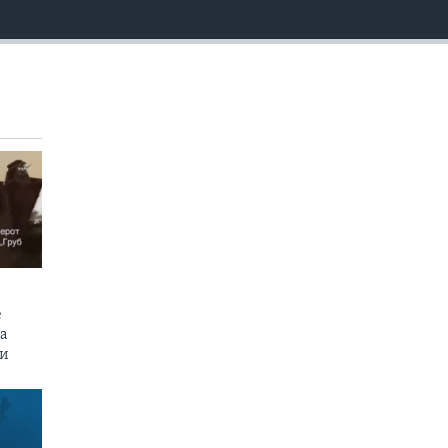
EMBED
е
на
пи