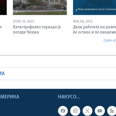
ЈУНИ 25, 2021
МАЈ 06, 2021
о
Катастрофално торнадо ја
Дали работата на дале
погоди Чешка
ќе остане и по пандеми
Сите е
МА
 АМЕРИКА
НАКУСО...