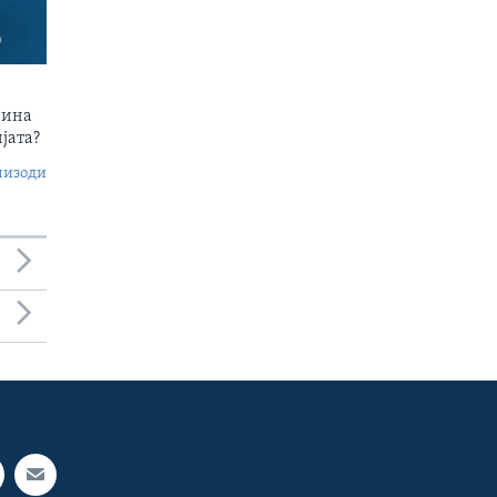
чина
јата?
пизоди