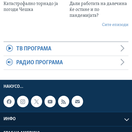
Катастрофално торнадо ја
Дали работата на далечина
погоди Чешка
ќе остане и по
пандемијата?
Сите епизоди
ТВ ПРОГРАМА
РАДИО ПРОГРАМА
НАКУСО...
ИНФО