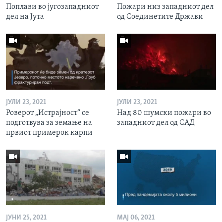
Поплави во југозападниот
Пожари низ западниот дел
дел на Јута
од Соединетите Држави
ЈУЛИ 23, 2021
ЈУЛИ 23, 2021
Роверот „Истрајност“ се
Над 80 шумски пожари во
подготвува за земање на
западниот дел од САД
првиот примерок карпи
ЈУНИ 25, 2021
МАЈ 06, 2021