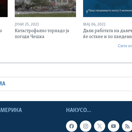
ЈУНИ 25, 2021
МАЈ 06, 2021
о
Катастрофално торнадо ја
Дали работата на дале
погоди Чешка
ќе остане и по пандеми
Сите е
МА
 АМЕРИКА
НАКУСО...