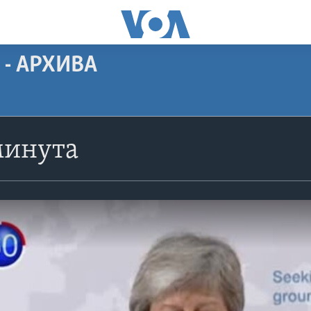
 - АРХИВА
минута