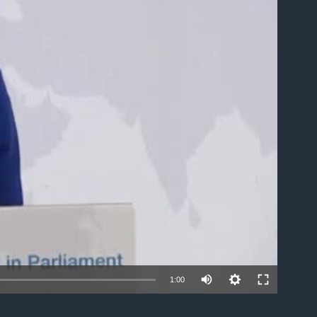
able
1:00