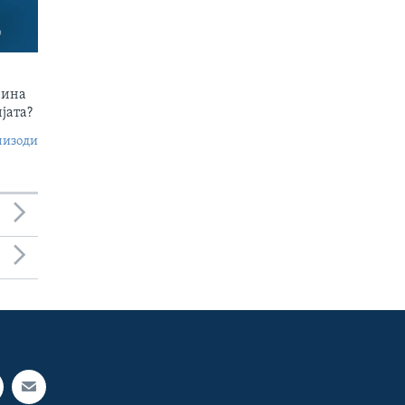
чина
јата?
пизоди