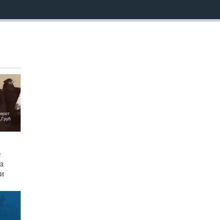
EMBED
е
на
пи