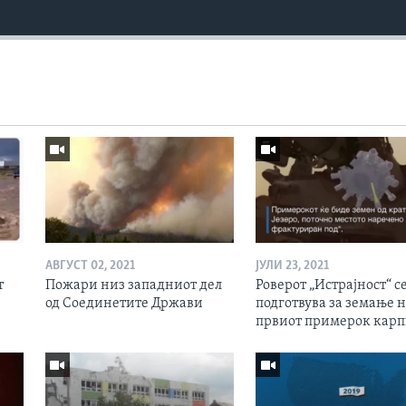
АВГУСТ 02, 2021
ЈУЛИ 23, 2021
т
Пожари низ западниот дел
Роверот „Истрајност“ с
од Соединетите Држави
подготвува за земање 
првиот примерок кар