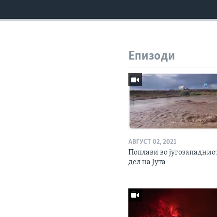
Епизоди
АВГУСТ 02, 2021
Поплави во југозападнио
дел на Јута