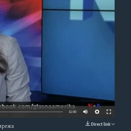
able
11:00
Direct link
 мрежа
EMBED