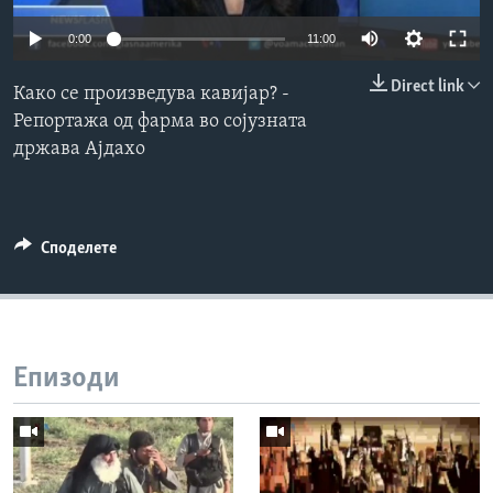
ИНТЕРВЈУА
0:00
11:00
Јазици
Direct link
Како се произведува кавијар? -
Репортажа од фарма во сојузната
држава Ајдахо
Споделете
Епизоди