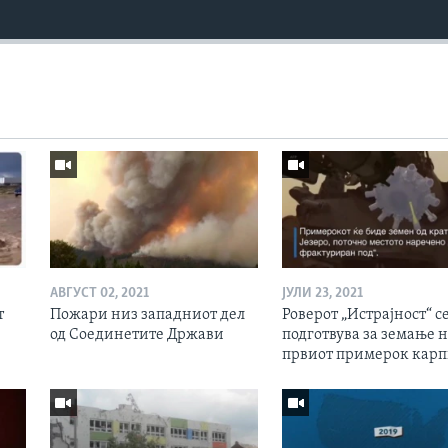
АВГУСТ 02, 2021
ЈУЛИ 23, 2021
т
Пожари низ западниот дел
Роверот „Истрајност“ с
од Соединетите Држави
подготвува за земање 
првиот примерок кар