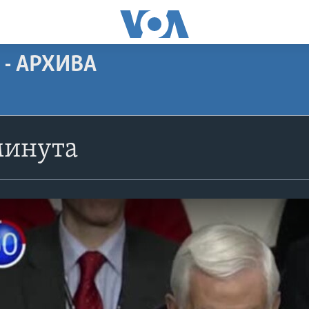
 - АРХИВА
минута