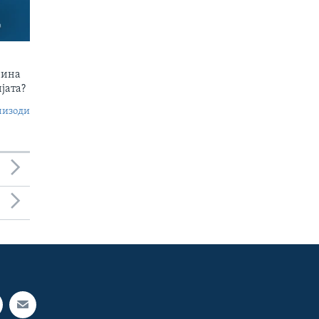
чина
јата?
пизоди