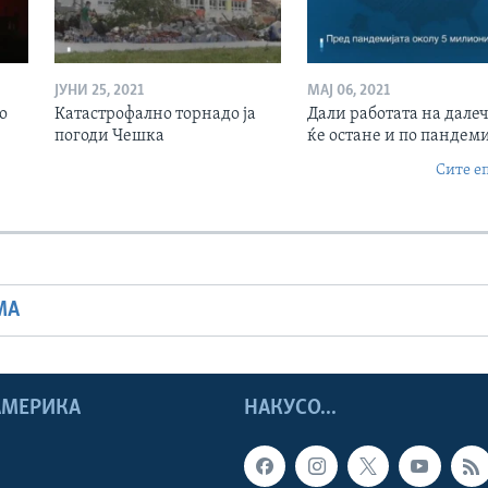
ЈУНИ 25, 2021
МАЈ 06, 2021
о
Катастрофално торнадо ја
Дали работата на дале
погоди Чешка
ќе остане и по пандеми
Сите е
МА
 АМЕРИКА
НАКУСО...