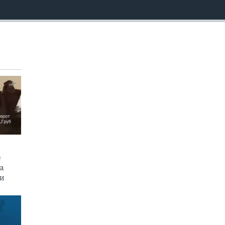
EMBED
е
на
пи