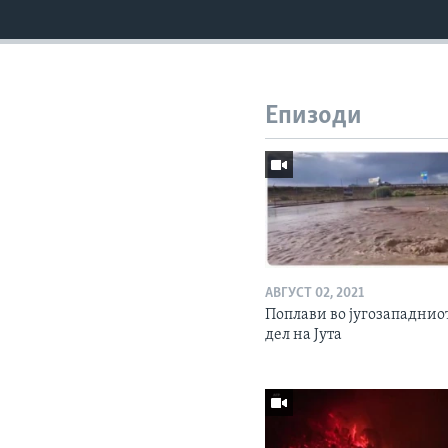
Епизоди
АВГУСТ 02, 2021
Поплави во југозападнио
дел на Јута