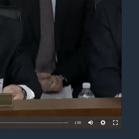
able
1:00