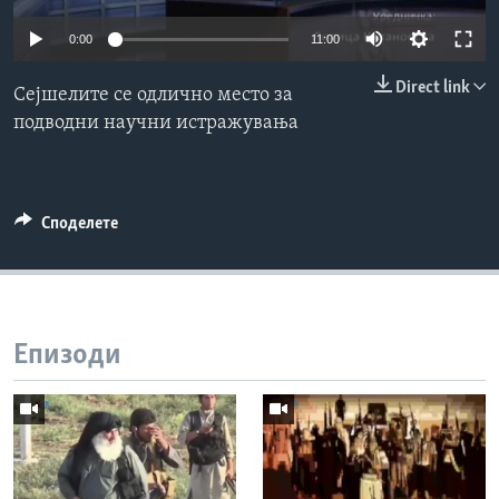
ИНТЕРВЈУА
0:00
11:00
Јазици
Direct link
Сејшелите се одлично место за
подводни научни истражувања
Споделете
Епизоди