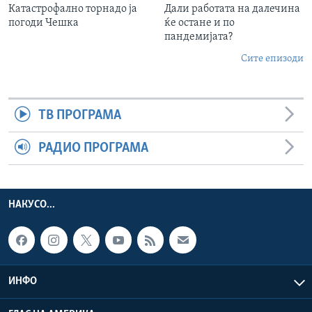
Катастрофално торнадо ја
Дали работата на далечина
погоди Чешка
ќе остане и по
пандемијата?
Сите епизоди
ТВ ПРОГРАМА
РАДИО ПРОГРАМА
НАКУСО...
ИНФО