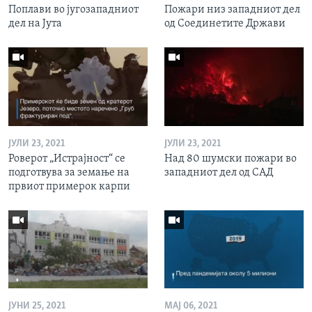
Поплави во југозападниот
Пожари низ западниот дел
дел на Јута
од Соединетите Држави
ЈУЛИ 23, 2021
ЈУЛИ 23, 2021
Роверот „Истрајност“ се
Над 80 шумски пожари во
подготвува за земање на
западниот дел од САД
првиот примерок карпи
ЈУНИ 25, 2021
МАЈ 06, 2021