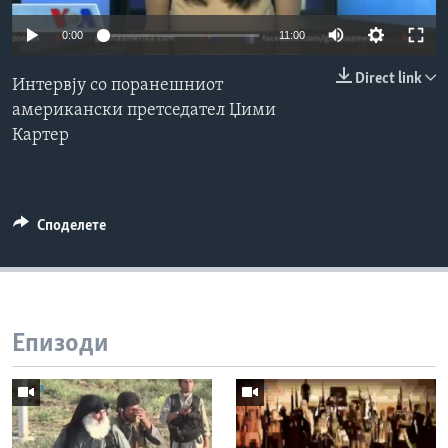
ИНТЕРВЈУА
0:00
11:00
Јазици
Direct link
Интервју со поранешниот
американски претседател Џими
Картер
Споделете
Епизоди