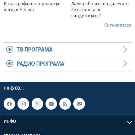
Катастрофално торнадо ја
Дали работата на далечина
погоди Чешка
ќе остане и по
пандемијата?
Сите епизоди
ТВ ПРОГРАМА
РАДИО ПРОГРАМА
НАКУСО...
ИНФО