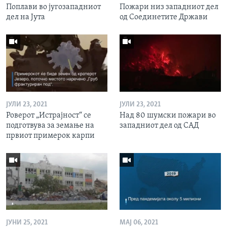
Поплави во југозападниот
Пожари низ западниот дел
дел на Јута
од Соединетите Држави
ЈУЛИ 23, 2021
ЈУЛИ 23, 2021
Роверот „Истрајност“ се
Над 80 шумски пожари во
подготвува за земање на
западниот дел од САД
првиот примерок карпи
ЈУНИ 25, 2021
МАЈ 06, 2021