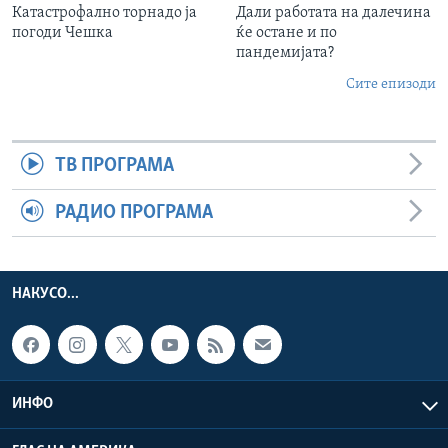
Катастрофално торнадо ја
Дали работата на далечина
погоди Чешка
ќе остане и по
пандемијата?
Сите епизоди
ТВ ПРОГРАМА
РАДИО ПРОГРАМА
НАКУСО...
ИНФО