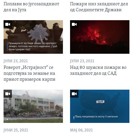
Поплави во југозападниот
Пожари низ западниот дел
дел на Јута
од Соединетите Држави
ЈУЛИ 23, 2021
ЈУЛИ 23, 2021
Роверот „Истрајност“ се
Над 80 шумски пожари во
подготвува за земање на
западниот дел од САД
првиот примерок карпи
ЈУНИ 25, 2021
МАЈ 06, 2021