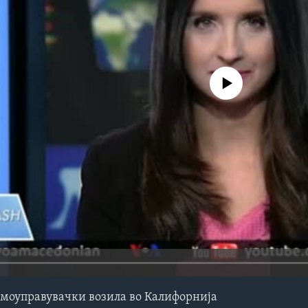
No media source currently avail
самоуправувачки возила во Калифорнија